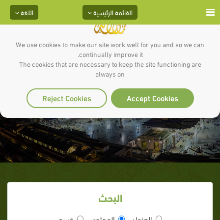
القائمة الرئيسية
اللغة
We use cookies to make our site work well for you and so we can
continually improve it.
The cookies that are necessary to keep the site functioning are
always on
غزوة بدر
Reject Cookies
Accept Cookies
البحث
العنوان
المحتوى
قسم