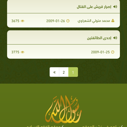
إصرار قريش على القتال
محمد متولي الشعراوي
3675
2009-01-26
إحدى الطائفتين
3775
2009-01-25
2
1
ساهم في نشر الموقع
موقع الفقه الإسلامي