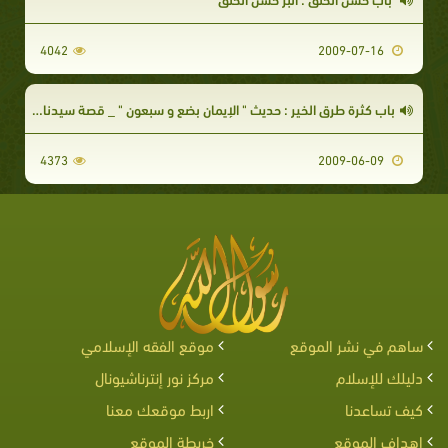
4042
2009-07-16
باب كثرة طرق الخير : حديث " الإيمان بضع و سبعون " _ قصة سيدنا عثمان بن عفان .
4373
2009-06-09
ساهم في نشر الموقع
موقع الفقه الإسلامي
دليلك للإسلام
مركز نور إنترناشيونال
كيف تساعدنا
اربط موقعك معنا
اهداف الموقع
خريطة الموقع