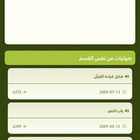
صوتيات من نفس القسم
فضل قراءة القرآن
4372
2009-07-13
باب الصبر
4359
2009-05-12