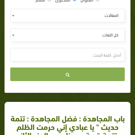
المقالات
كل اللغات
باب المجاهدة : فضل المجاهدة : تتمة
حديث " يا عبادي إني حرمت الظلم
_تتمة قصة سيدنا عمر_الجزء الثاني