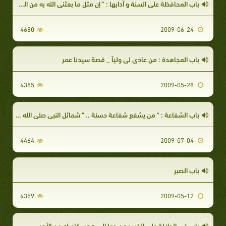
باب المحافظة على السنة و آدابها : " إن مثل ما بعثني الله به من الهدى و العلم
4680
2009-06-24
باب المجاهدة : من عادى لي ولياً _ قصة سيدنا عمر
4385
2009-05-28
باب الشفاعة : " من يشفع شفاعة حسنة .. " شمائل النبي صلى الله عليه و سلم .
4464
2009-07-04
باب الصبر
4359
2009-05-12
باب في الدلالة على الخير : من دعا إلى هدى كان له من الأجر