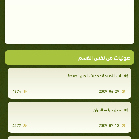
صوتيات من نفس القسم
باب النصيحة : حديث الدين نصيحة .
4574
2009-06-29
فضل قراءة القرآن
4372
2009-07-13