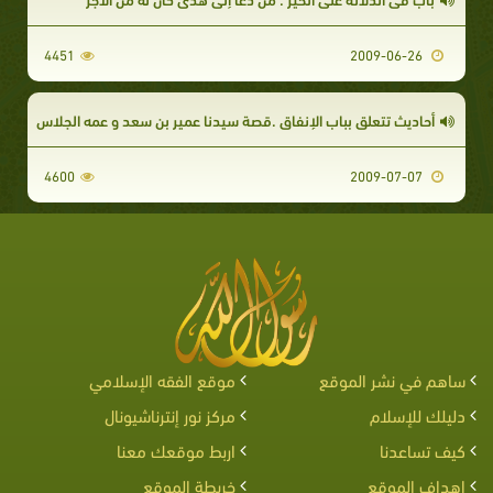
4451
2009-06-26
أحاديث تتعلق بباب الإنفاق .قصة سيدنا عمير بن سعد و عمه الجلاس
4600
2009-07-07
ساهم في نشر الموقع
موقع الفقه الإسلامي
دليلك للإسلام
مركز نور إنترناشيونال
كيف تساعدنا
اربط موقعك معنا
اهداف الموقع
خريطة الموقع