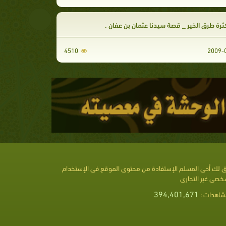
رة طرق الخير _ قصة سيدنا عثمان بن عفان .
4510
 لك أخى المسلم الإستفادة من محتوى الموقع فى الإستخدام
خصى غير التجارى
394,401,671
شاهدات :