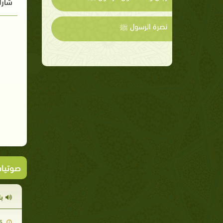
شارك
نصرة الرسول ﷺ
صوتيا
با
2009-05-25