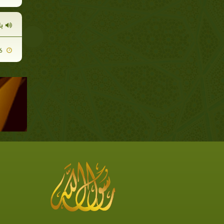
با
2009-05-26