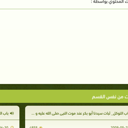
 المحتوي بواسطة :
ت من نفس القسم
ب التوكل_ ثبات سيدنا أبو بكر عند موت النبي صلى الله عليه و سلم
باب ال
2009-06-30
4859