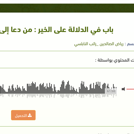
باب في الدلالة على الخير : من دعا إل
سم :
رياض الصالحين _راتب النابلسي
 المحتوي بواسطة :
61:50
التحميل