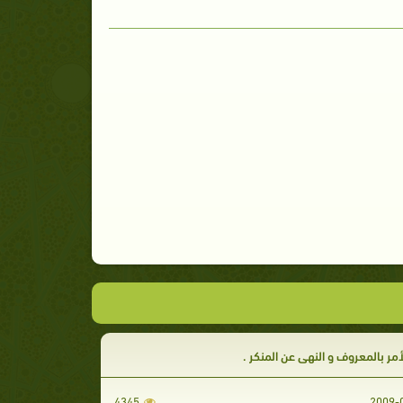
أمر بالمعروف و النهي عن المنكر .
4345