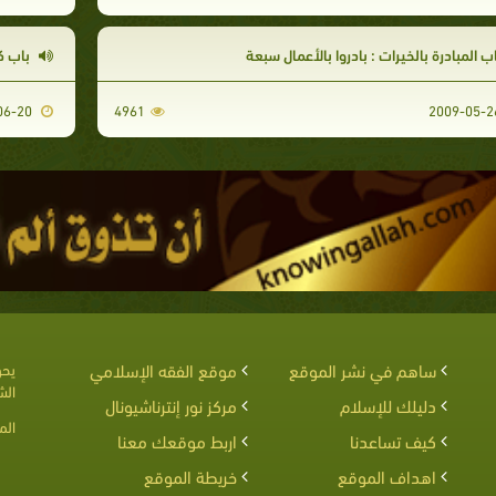
ب المبادرة بالخيرات : بادروا بالأعمال سبعة
باب كث
2009-06-20
4961
ساهم في نشر الموقع
موقع الفقه الإسلامي
يحق
الش
دليلك للإسلام
مركز نور إنترناشيونال
الم
كيف تساعدنا
اربط موقعك معنا
اهداف الموقع
خريطة الموقع