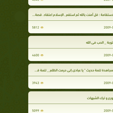
ستقامة : قل آمنت بالله ثم استقم , الإسلام اعتقاد. قصة سيدنا أبو بكر
5812
توبة _ الحب في الله
4600
اهدة تتمة حديث " يا عبادي إني حرمت الظلم _ تتمة قصة سيدنا عمر رضي الله عنه .
3943
ورع و ترك الشبهات
5099