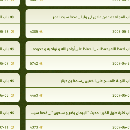
اب المجاهدة : من عادى لي ولياً _ قصة سيدنا عمر
باب الا
2009-05-26
4385
اب احفظ الله يحفظك _ الحفاظ على أوامر الله و نواهيه و حدوده .
باب ال
2009-05-09
5742
اب التوبة :المسح على الخفين _سلمة بن دينار
باب المج
2009-06-05
4463
ب كثرة طرق الخير : حديث " الإيمان بضع و سبعون " _ قصة سيدنا عثمان بن عفان .
باب ال
2009-07-11
4373