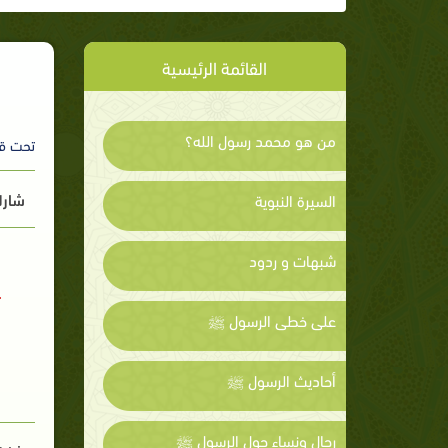
القائمة الرئيسية
من هو محمد رسول الله؟
تحت ق
شارك
السيرة النبوية
شبهات و ردود
على خطى الرسول ﷺ
أحاديث الرسول ﷺ
رجال ونساء حول الرسول ﷺ