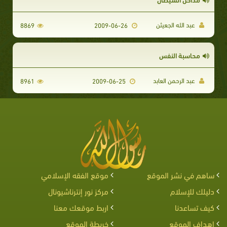
عبد الله الجعيثن
8869
2009-06-26
محاسبة النفس
عبد الرحمن العابد
8961
2009-06-25
ساهم في نشر الموقع
موقع الفقه الإسلامي
دليلك للإسلام
مركز نور إنترناشيونال
كيف تساعدنا
اربط موقعك معنا
اهداف الموقع
خريطة الموقع