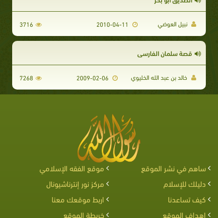
نبيل العوضي
3716
2010-04-11
قصة سلمان الفارسي
خالد بن عبد الله الخليوي
7268
2009-02-06
ساهم في نشر الموقع
موقع الفقه الإسلامي
دليلك للإسلام
مركز نور إنترناشيونال
كيف تساعدنا
اربط موقعك معنا
اهداف الموقع
خريطة الموقع