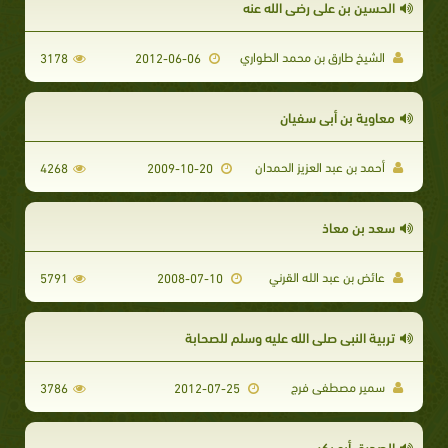
الحسين بن علي رضي الله عنه
الشيخ طارق بن محمد الطواري
3178
2012-06-06
معاوية بن أبي سفيان
أحمد بن عبد العزيز الحمدان
4268
2009-10-20
سعد بن معاذ
عائض بن عبد الله القرني
5791
2008-07-10
تربية النبي صلى الله عليه وسلم للصحابة
سمير مصطفى فرج
3786
2012-07-25
الصديق أبو بكر