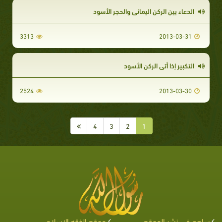
الدعاء بين الركن اليماني والحجر الأسود
3313
2013-03-31
التكبير إذا أتى الركن الأسود
2524
2013-03-30
4
3
2
1
ساهم في نشر الموقع
موقع الفقه الإسلامي