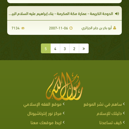
الدوحة الكريمة - عمارة مكة المكرمة - بناء إبراهيم عليه السلام البيت العتيق - سلسلة الطهر
أبو بكر بن جابر الجزائري
7134
2007-11-06
5
4
3
2
ساهم في نشر الموقع
موقع الفقه الإسلامي
دليلك للإسلام
مركز نور إنترناشيونال
كيف تساعدنا
اربط موقعك معنا