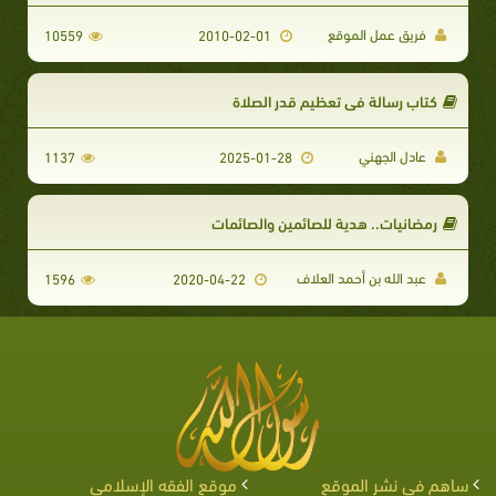
فريق عمل الموقع
10559
2010-02-01
كتاب رسالة في تعظيم قدر الصلاة
عادل الجهني
1137
2025-01-28
رمضانيات.. هدية للصائمين والصائمات
عبد الله بن أحمد العلاف
1596
2020-04-22
ساهم في نشر الموقع
موقع الفقه الإسلامي