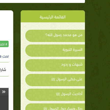
القائمة الرئيسية
من هو محمد رسول الله؟
# اكت
السيرة النبوية
تحت ق
شبهات و ردود
شارك
على خطى الرسول ﷺ
أحاديث الرسول ﷺ
رجال ونساء حول الرسول ﷺ