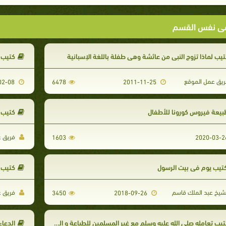
ى نفس القسم
تيب لماذا تزوج النبي من عائشة وهي طفلة باللغة الإسبانية
كتيب ا
يق عمل الموقع
2015-02-08
6478
2011-11-25
بيعة فيروس كورونا للأطفال
كتيب ا
فريق ع
1603
تيب يوم في بيت الرسول
كتيب ك
شيخ عبد الملك قاسم
فريق ع
3450
2018-09-26
يب تعامله صلى الله عليه وسلم مع غير المسلمين للطباعة و التحميل
الدعاء