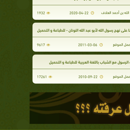
الله بن أحمد العلاف
1932
2020-04-22
ا على نهج رسول الله لأبو عبد الله النونان - للطباعة و التحميل
مل الموقع
9617
2011-03-06
لرسول مع الشباب باللغة العربية للطباعة و التحميل
مل الموقع
17261
2010-09-22