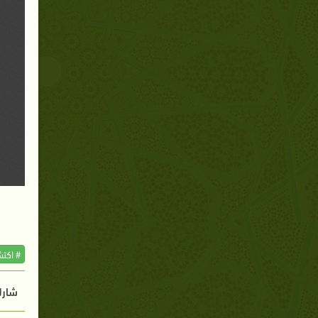
# اكت
شارك