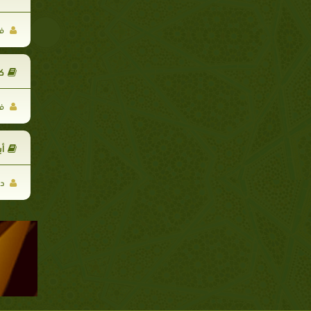
فر
كت
فر
أ
د.