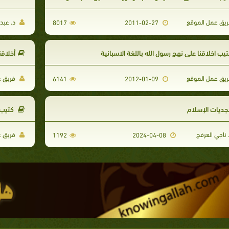
يق عمل الموقع
د. عبد 
8017
2011-02-27
يب اخلاقنا على نهج رسول الله باللغة الاسبانية
أخلاقن
يق عمل الموقع
فريق ع
6141
2012-01-09
بجديات الإسلام
كتيب ا
 ناجي العرفج
فريق ع
1192
2024-04-08