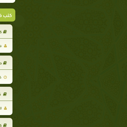
كتب ف
ك
فر
ط
2020-03-26
ك
ال
كت