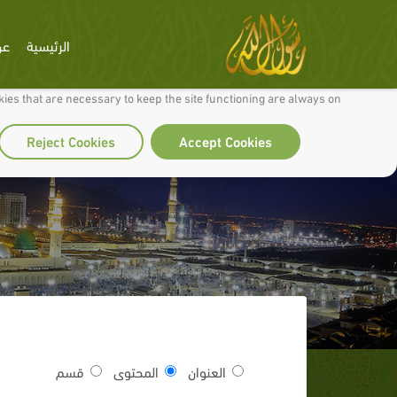
الرئيسية
عن
 to make our site work well for you and so we can continually improve it.
ies that are necessary to keep the site functioning are always on
Reject Cookies
Accept Cookies
العنوان
المحتوى
قسم