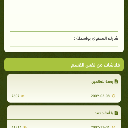
شارك المحتوي بواسطة :
فلاشات من نفس القسم
رحمة للعالمين
7607
2009-03-08
يا أمة محمد
61314
2007-11-01