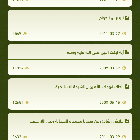
الزبير بن العوام
2569
2011-03-22
أية ابكت النبي صلى الله عليه وسلم
11824
2009-03-07
ناداك قومك بالأمين _ الشبكة الاسلامية
12651
2008-05-15
فلاش إرشادي عن سيدنا محمد و الصحابة رضي الله عنهم
3633
2011-03-09