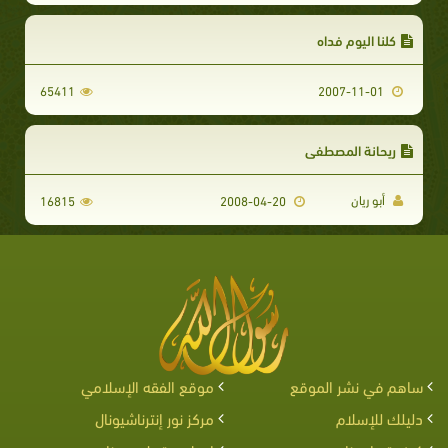
كلنا اليوم فداه
65411
2007-11-01
ريحانة المصطفى
أبو ريان
16815
2008-04-20
ساهم في نشر الموقع
موقع الفقه الإسلامي
دليلك للإسلام
مركز نور إنترناشيونال