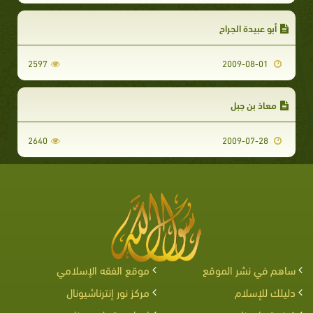
أبو عبيدة الجراح
2597
2009-08-01
معاذ بن جبل
2640
2009-07-28
ساهم في نشر الموقع
موقع الفقه الإسلامي
دليلك للإسلام
مركز نور إنترناشيونال