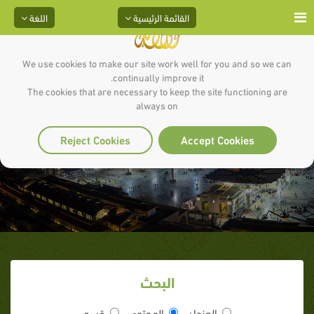
القائمة الرئيسية
اللغة
We use cookies to make our site work well for you and so we can
continually improve it.
The cookies that are necessary to keep the site functioning are
always on
عبد الله بن مسعود
Reject Cookies
Accept Cookies
البحث
العنوان
المحتوى
قسم