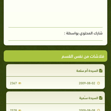
شارك المحتوي بواسطة :
فلاشات من نفس القسم
السيدة أم سلمة
2367
2009-08-02
السيدة سـُمية
2578
2009-08-08