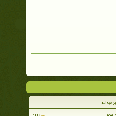
ن عبد الله
2381