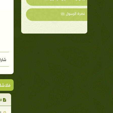
نصرة الرسول ﷺ
شارك
فلاشا
ال
2009-08-13