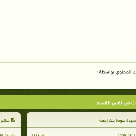
 المحتوي بواسطة :
ت من نفس القسم
سيدة سودة بنت زمعة
سالم ب
2009-08-04
2816