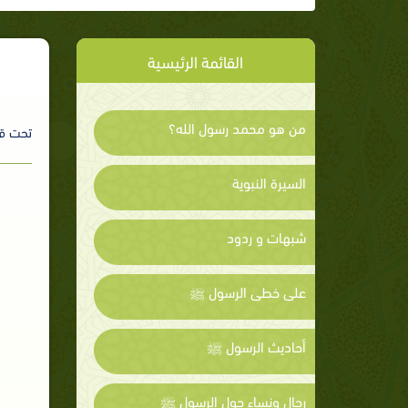
القائمة الرئيسية
من هو محمد رسول الله؟
تحت ق
السيرة النبوية
شبهات و ردود
على خطى الرسول ﷺ
أحاديث الرسول ﷺ
رجال ونساء حول الرسول ﷺ