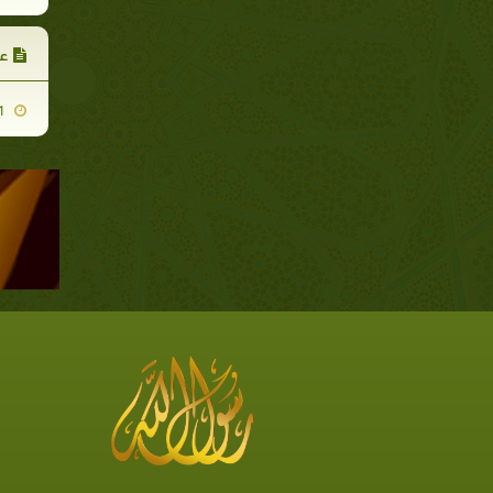
عم
2008-10-21