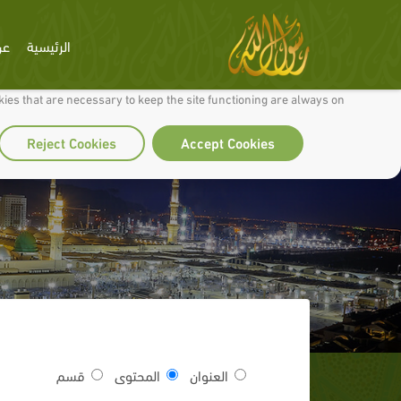
الرئيسية
عن
 to make our site work well for you and so we can continually improve it.
ies that are necessary to keep the site functioning are always on
Reject Cookies
Accept Cookies
العنوان
المحتوى
قسم