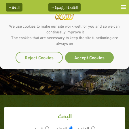
القائمة الرئيسية
اللغة
We use cookies to make our site work well for you and so we can
continually improve it.
The cookies that are necessary to keep the site functioning are
always on
السيرة النبوية(105)
Reject Cookies
Accept Cookies
البحث
العنوان
المحتوى
قسم