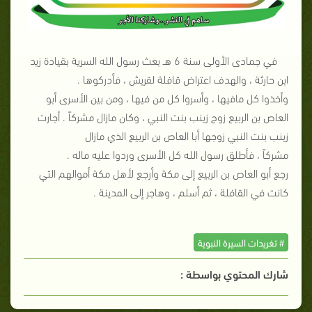
في جمادى الأولى سنة 6 هـ بعث رسول الله السرية بقيادة زيد
ابن حارثة ، والهدف اعتراض قافلة لقريش ، فأدركوها .
وأخذوا كل مافيها ، وأسروا كل من فيها ، ومن بين الأسرى أبو
العاص بن الربيع زوج زينب بنت النبي ، وكان مازال مشركاً . أجارت
زينب بنت النبي زوجها أبا العاص بن الربيع الذي مازال
مشركاً ، فأطلق رسول الله كل الأسرى وردوا عليه ماله .
رجع أبو العاص بن الربيع إلى مكة وأرجع لأهل مكة أموالهم التي
كانت في القافلة ، ثم أسلم ، وهاجر إلى المدينة .
# تغريدات السيرة النبوية
شارك المحتوي بواسطة :