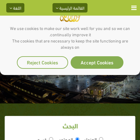
القائمة الرئيسية
اللغة
We use cookies to make our site work well for you and so we can
continually improve it.
The cookies that are necessary to keep the site functioning are
always on
قضايا معاصرة
Reject Cookies
Accept Cookies
البحث
العنوان
المحتوى
قسم