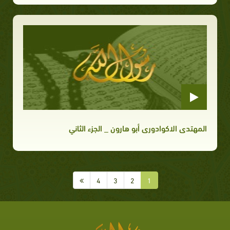
المهتدى الاكوادورى أبو هارون _ الجزء الثاني
4
3
2
1