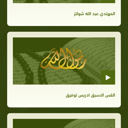
المهتدي عبد الله شولتز
القس الاسبق ادريس توفيق