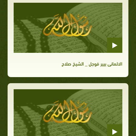
الالمانى بيير فوجل _ الشيخ صلاح