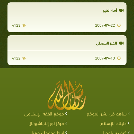
أمة الخير
4123
2009-09-22
الكنز المعطل
4122
2009-09-13
ساهم في نشر الموقع
موقع الفقه الإسلامي
دليلك للإسلام
مركز نور إنترناشيونال
كيف تساعدنا
اربط موقعك معنا