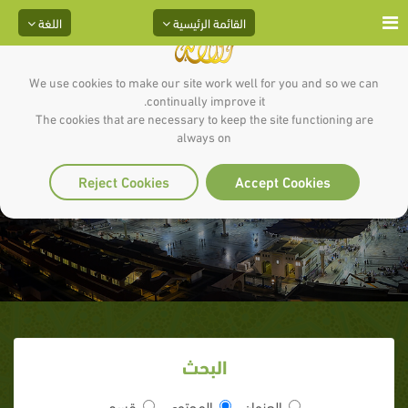
القائمة الرئيسية
اللغة
We use cookies to make our site work well for you and so we can
continually improve it.
The cookies that are necessary to keep the site functioning are
always on
هلم عن النار
Reject Cookies
Accept Cookies
البحث
العنوان
المحتوى
قسم