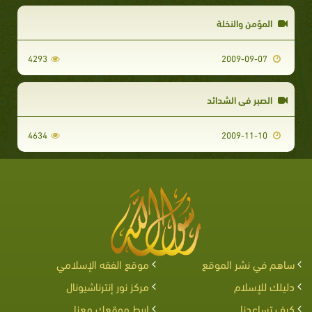
المؤمن والنخلة
4293
2009-09-07
الصبر في الشدائد
4634
2009-11-10
ساهم في نشر الموقع
موقع الفقه الإسلامي
دليلك للإسلام
مركز نور إنترناشيونال
كيف تساعدنا
اربط موقعك معنا