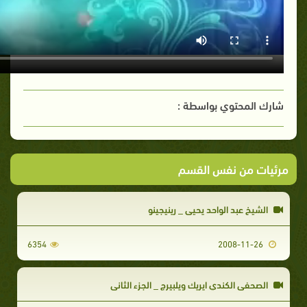
شارك المحتوي بواسطة :
مرئيات من نفس القسم
الشيخ عبد الواحد يحيى _ رينيجينو
6354
2008-11-26
الصحفي الكندي ايريك ويلبيرج _ الجزء الثاني