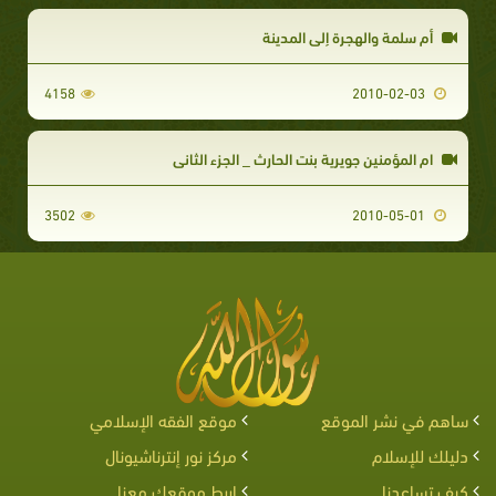
أم سلمة والهجرة إلى المدينة
4158
2010-02-03
ام المؤمنين جويرية بنت الحارث _ الجزء الثاني
3502
2010-05-01
ساهم في نشر الموقع
موقع الفقه الإسلامي
دليلك للإسلام
مركز نور إنترناشيونال
كيف تساعدنا
اربط موقعك معنا