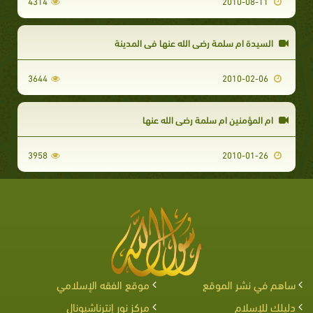
4314
2010-08-11
السيدة ام سلمة رضي الله عنها في المدينة
3644
2010-02-06
ام المؤمنين ام سلمة رضي الله عنها
3958
2010-01-26
ساهم في نشر الموقع
موقع الفقه الإسلامي
دليلك للإسلام
مركز نور إنترناشيونال