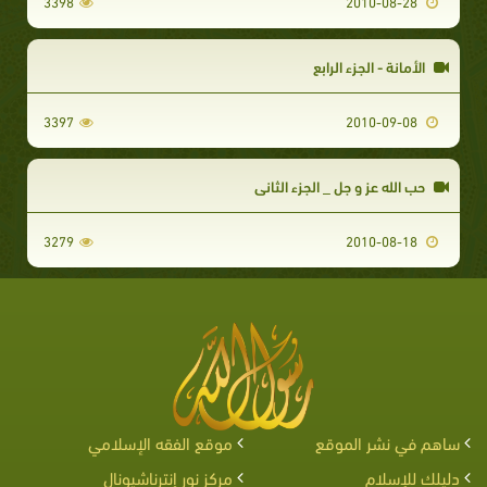
3398
2010-08-28
الأمانة - الجزء الرابع
3397
2010-09-08
حب الله عز و جل _ الجزء الثاني
3279
2010-08-18
ساهم في نشر الموقع
موقع الفقه الإسلامي
دليلك للإسلام
مركز نور إنترناشيونال