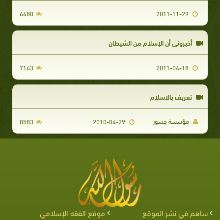
6480
2011-11-29
أخبروني أن الإسلام من الشيطان
7163
2011-04-18
تعريف بالاسلام
مؤسسة جسور
8583
2010-04-29
ساهم في نشر الموقع
موقع الفقه الإسلامي