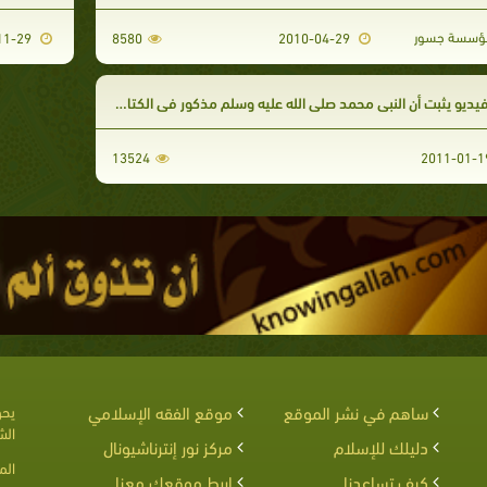
سسة جسور
2011-11-29
8580
2010-04-29
يديو يثبت أن النبي محمد صلى الله عليه وسلم مذكور في الكتاب المقدس
13524
ساهم في نشر الموقع
موقع الفقه الإسلامي
يحق
الش
دليلك للإسلام
مركز نور إنترناشيونال
الم
كيف تساعدنا
اربط موقعك معنا