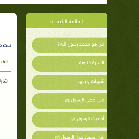
القائمة الرئيسية
من هو محمد رسول الله؟
تحت ق
الفي
السيرة النبوية
شارك
شبهات و ردود
على خطى الرسول ﷺ
أحاديث الرسول ﷺ
رجال ونساء حول الرسول ﷺ