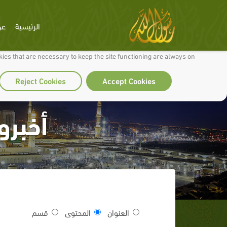
الرئيسية
عن
 to make our site work well for you and so we can continually improve it.
ies that are necessary to keep the site functioning are always on
Reject Cookies
Accept Cookies
أخبرو
العنوان
المحتوى
قسم