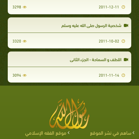
3298
2011-12-11
شخصية الرسول صلى الله عليه وسلم
3320
2011-10-02
اللطف و السماحة - الجزء الثاني
3094
2011-11-14
ساهم في نشر الموقع
موقع الفقه الإسلامي