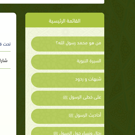
القائمة الرئيسية
من هو محمد رسول الله؟
تحت ق
شارك
السيرة النبوية
شبهات و ردود
على خطى الرسول ﷺ
أحاديث الرسول ﷺ
رجال ونساء حول الرسول ﷺ