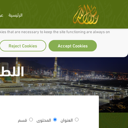
الرئيسية
عن
 to make our site work well for you and so we can continually improve it.
ies that are necessary to keep the site functioning are always on
Reject Cookies
Accept Cookies
اللطف
العنوان
المحتوى
قسم