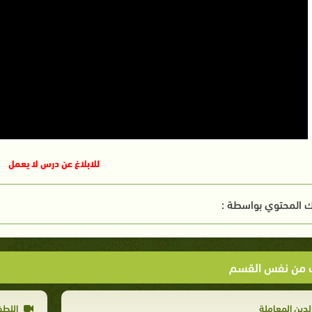
للابلاغ عن درس لا يعمل
 المحتوي بواسطة :
ت من نفس القسم
لدين المعاملة
اللطف