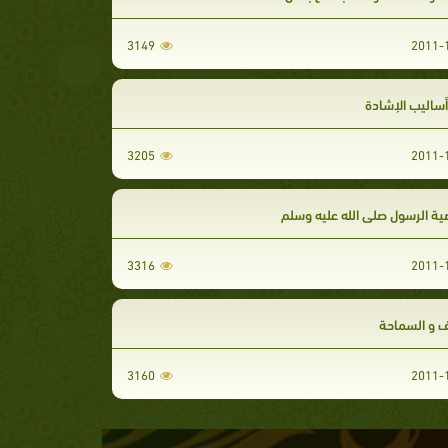
3149
أساليب الإشادة
3205
 الرسول صلى الله عليه وسلم
3316
 و السماحة
3160