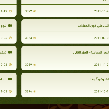
2011-11-19
3099
لثناء على ذوي الكفاءات
تنوع 
2011-10-26
3323
لدين المعاملة - الجزء الثاني
شخصية
2011-10-02
3029
لقدوة و آثارها
اللطف
2011-11-03
3294