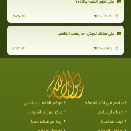
متى تكون الغيبة جائزة??
3626
2011-08-30
على سنتك نعيش - ما يفعله الغاضب
2737
2011-08-03
ساهم في نشر الموقع
موقع الفقه الإسلامي
دليلك للإسلام
مركز نور إنترناشيونال
كيف تساعدنا
اربط موقعك معنا
اهداف الموقع
خريطة الموقع