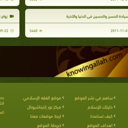
يادة الحسن والحسين في الدنيا والآخرة
زواج 
2011-09-22
3460
ساهم في نشر الموقع
موقع الفقه الإسلامي
يحق
الش
دليلك للإسلام
مركز نور إنترناشيونال
الم
كيف تساعدنا
اربط موقعك معنا
اهداف الموقع
خريطة الموقع