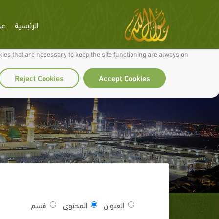
الرئيسية
عن
 to make our site work well for you and so we can continually improve it.
ies that are necessary to keep the site functioning are always on
Reject Cookies
Accept Cookies
العنوان
المحتوى
قسم