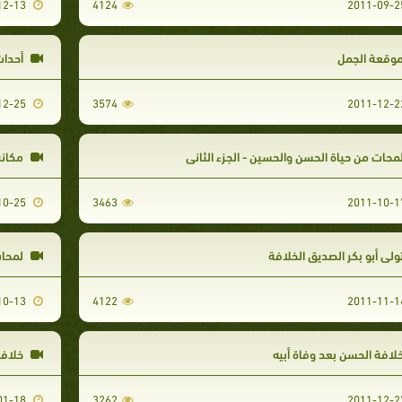
2011-12-13
4124
وقعة الجمل
أحداث
2011-12-25
3574
محات من حياة الحسن والحسين - الجزء الثاني
مكانة
2011-10-25
3463
ولي أبو بكر الصديق الخلافة
لمحات
2011-10-13
4122
لافة الحسن بعد وفاة أبيه
خلافة 
2012-01-18
3262