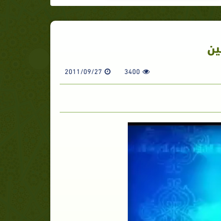
ين
2011/09/27
3400