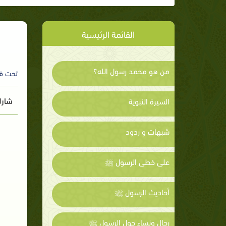
القائمة الرئيسية
من هو محمد رسول الله؟
تحت ق
شارك
السيرة النبوية
شبهات و ردود
على خطى الرسول ﷺ
أحاديث الرسول ﷺ
رجال ونساء حول الرسول ﷺ