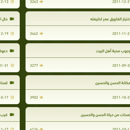
2011-12-13
3263
ختيار الفاروق عمر لخليفته
حال ا
2011-12-19
3462
جوب محبة أهل البيت
دعوة 
2012-01-31
3277
كانة الحسن والحسين
لمحات
2011-10-17
3902
محات من حياة الحسن والحسين
قرب ا
2011-11-17
4126