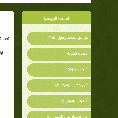
القائمة الرئيسية
من هو محمد رسول الله؟
تحت ق
شارك
السيرة النبوية
شبهات و ردود
على خطى الرسول ﷺ
أحاديث الرسول ﷺ
رجال ونساء حول الرسول ﷺ