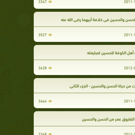
3347
لحسن والحسين في خلافة أبيهما رضي الله عنه
3527
أهل الكوفة للحسين لمبايعته
3628
 من حياة الحسن والحسين - الجزء الثاني
3464
لفاروق عمر من الحسن والحسين
3368