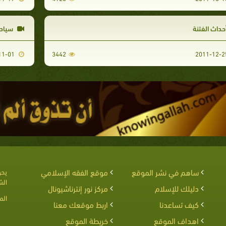
حداث الفتنة
سيادة
2011-11-01
3442
ساهم في نشر الموقع
موقع الفقه الإسلامي
يحق
الش
دليلك للإسلام
مركز نور إنترناشيونال
الم
كيف تساعدنا
اربط موقعك معنا
اهداف الموقع
خريطة الموقع