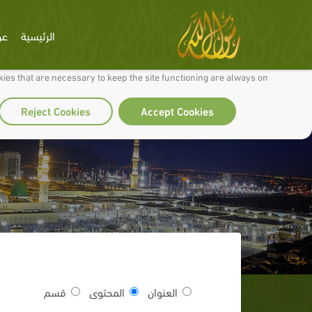
الرئيسية
عن
 to make our site work well for you and so we can continually improve it.
ies that are necessary to keep the site functioning are always on
Reject Cookies
Accept Cookies
العنوان
المحتوى
قسم