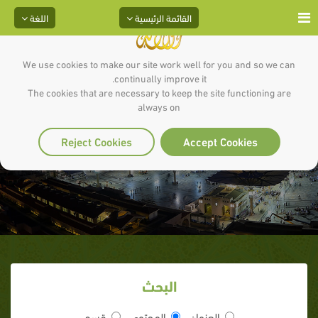
القائمة الرئيسية
اللغة
We use cookies to make our site work well for you and so we can
continually improve it.
The cookies that are necessary to keep the site functioning are
always on
سيد الاستغفار
Reject Cookies
Accept Cookies
البحث
العنوان
المحتوى
قسم