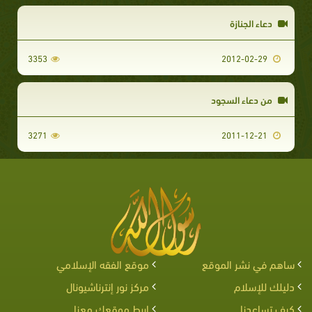
دعاء الجنازة
3353
2012-02-29
من دعاء السجود
3271
2011-12-21
ساهم في نشر الموقع
موقع الفقه الإسلامي
دليلك للإسلام
مركز نور إنترناشيونال
كيف تساعدنا
اربط موقعك معنا