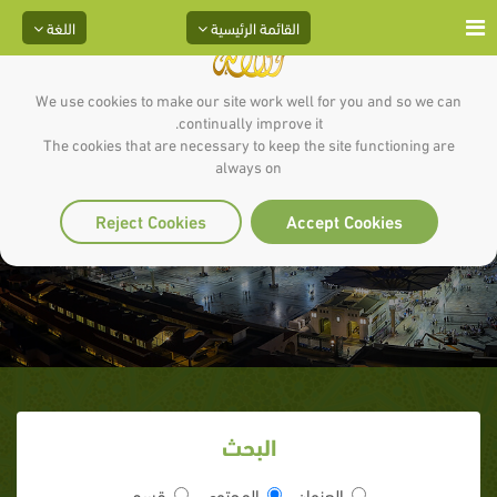
القائمة الرئيسية
اللغة
We use cookies to make our site work well for you and so we can
continually improve it.
The cookies that are necessary to keep the site functioning are
always on
من دعاء السجود
Reject Cookies
Accept Cookies
البحث
العنوان
المحتوى
قسم