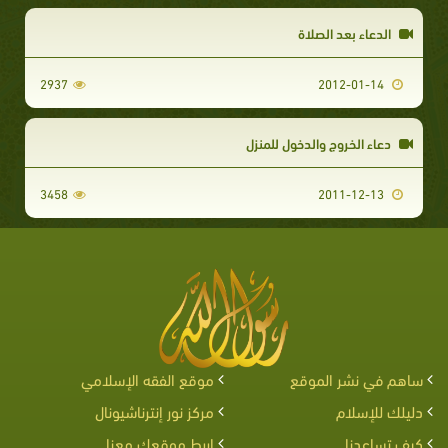
الدعاء بعد الصلاة
2937
2012-01-14
دعاء الخروج والدخول للمنزل
3458
2011-12-13
ساهم في نشر الموقع
موقع الفقه الإسلامي
دليلك للإسلام
مركز نور إنترناشيونال
كيف تساعدنا
اربط موقعك معنا