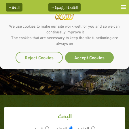
القائمة الرئيسية
اللغة
We use cookies to make our site work well for you and so we can
continually improve it.
The cookies that are necessary to keep the site functioning are
always on
دعاء السفر
Reject Cookies
Accept Cookies
البحث
العنوان
المحتوى
قسم