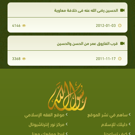
الحسين رضي الله عنه في خلافة معاوية
4146
2012-01-03
قرب الفاروق عمر من الحسن والحسين
3368
2011-11-17
ساهم في نشر الموقع
موقع الفقه الإسلامي
دليلك للإسلام
مركز نور إنترناشيونال
كيف تساعدنا
اربط موقعك معنا