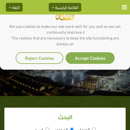
القائمة الرئيسية
اللغة
We use cookies to make our site work well for you and so we can
continually improve it.
The cookies that are necessary to keep the site functioning are
always on
أحداث الفتنة
Reject Cookies
Accept Cookies
البحث
العنوان
المحتوى
قسم