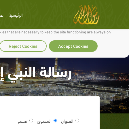
الرئيسية
عن
 to make our site work well for you and so we can continually improve it.
ies that are necessary to keep the site functioning are always on
Reject Cookies
Accept Cookies
رسالة النبي 
العنوان
المحتوى
قسم