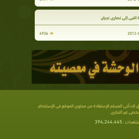
النبي إلى نصارى نجران
4936
 لك أخى المسلم الإستفادة من محتوى الموقع فى الإستخدام
خصى غير التجارى
394,244,445
شاهدات :