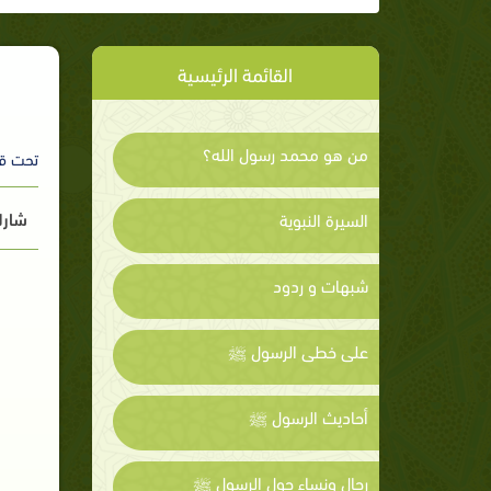
القائمة الرئيسية
من هو محمد رسول الله؟
تحت ق
شارك
السيرة النبوية
شبهات و ردود
على خطى الرسول ﷺ
أحاديث الرسول ﷺ
رجال ونساء حول الرسول ﷺ