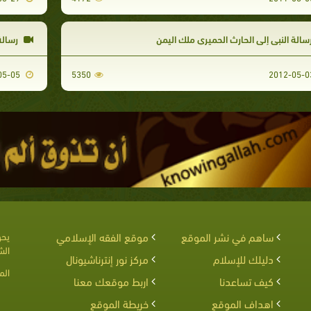
سالة النبي إلى الحارث الحميري ملك اليمن
رسالة 
2012-05-05
5350
ساهم في نشر الموقع
موقع الفقه الإسلامي
يحق
الش
دليلك للإسلام
مركز نور إنترناشيونال
الم
كيف تساعدنا
اربط موقعك معنا
اهداف الموقع
خريطة الموقع