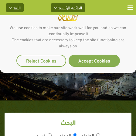
القائمة الرئيسية
اللغة
We use cookies to make our site work well for you and so we can
continually improve it.
The cookies that are necessary to keep the site functioning are
always on
الشيطان و الدراسة
Reject Cookies
Accept Cookies
البحث
العنوان
المحتوى
قسم