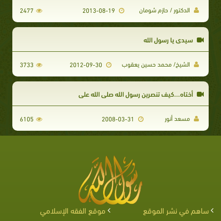
الدكتور / حازم شومان
2477
2013-08-19
سيدي يا رسول الله
الشيخ/ محمد حسين يعقوب
3733
2012-09-30
أختاه...كيف تنصرين رسول الله صلى الله علي
مسعد أنور
6105
2008-03-31
ساهم في نشر الموقع
موقع الفقه الإسلامي