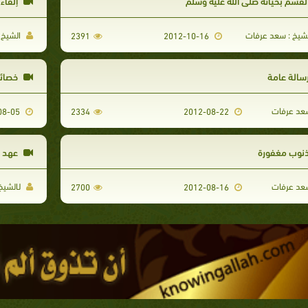
لقسم بحياته صلى الله عليه وسلم
إلقاء
شيخ : سعد عرفات
الشيخ 
2391
2012-10-16
سالة عامة
خصائص
د عرفات
2012-08-05
2334
2012-08-22
نوب مغفورة
عهد و
د عرفات
لـالشي
2700
2012-08-16