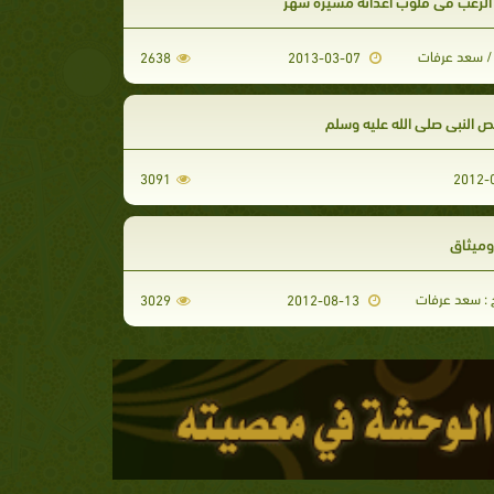
 الرعب في قلوب أعدائه مسيرة شهر
/ سعد عرفات
2638
2013-03-07
 النبي صلى الله عليه وسلم
3091
ميثاق
خ : سعد عرفات
3029
2012-08-13