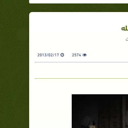
له
ت
2013/02/17
2574