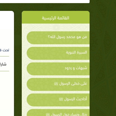
القائمة الرئيسية
من هو محمد رسول الله؟
تحت ق
السيرة النبوية
شارك
شبهات و ردود
على خطى الرسول ﷺ
أحاديث الرسول ﷺ
رجال ونساء حول الرسول ﷺ