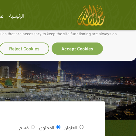
الرئيسية
عن
 to make our site work well for you and so we can continually improve it.
ies that are necessary to keep the site functioning are always on
Reject Cookies
Accept Cookies
العنوان
المحتوى
قسم