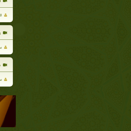
ا
ال
ر
سع
ذ
سع