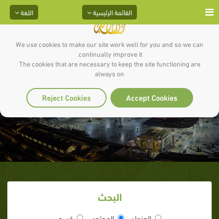
القائمة الرئيسية
اللغة
We use cookies to make our site work well for you and so we can
continually improve it.
The cookies that are necessary to keep the site functioning are
always on
رسائل هامة للأمة
Reject Cookies
Accept Cookies
البحث
العنوان
المحتوى
قسم