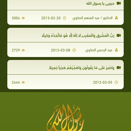
حبيبي يا رسول الله
الدكتور / عبد المنعم الصاوي
3004
2013-02-20
رَبُّ الْمَشْرِقِ وَالْمَغْرِبِ لَا إِلَٰهَ إِلَّا هُوَ فَاتَّخِذْهُ وَكِيلًا
عبد الرحمن الصاوي
2729
2013-03-08
وَاصْبِرْ عَلَى مَا يَقُولُونَ وَاهْجُرْهُمْ هَجْراً جَمِيلاً
2444
2013-03-05