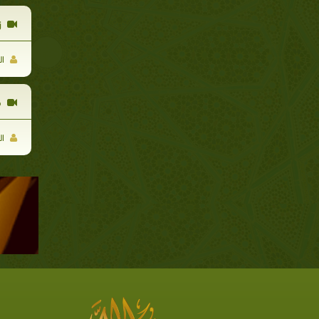
ز
ال
ق
ال