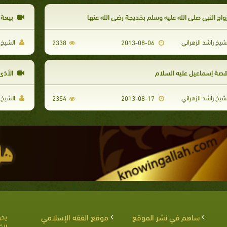
واج النبي صلى الله عليه وسلم بخديجة رضي الله عنها
بيعة ا
شيخ راشد الزهراني
الشيخ ر
2338
2013-08-06
صة إسماعيل عليه السلام
الأذى
شيخ راشد الزهراني
الشيخ ر
2354
2013-08-17
ساهم في نشر الموقع
موقع الفقه الإسلامي
يحق
الش