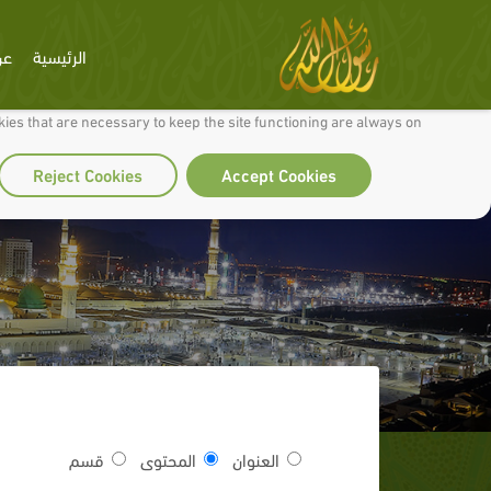
الرئيسية
عن
 to make our site work well for you and so we can continually improve it.
ies that are necessary to keep the site functioning are always on
Reject Cookies
Accept Cookies
العنوان
المحتوى
قسم