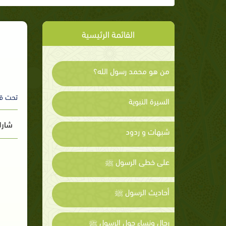
القائمة الرئيسية
من هو محمد رسول الله؟
تحت ق
السيرة النبوية
شارك
شبهات و ردود
على خطى الرسول ﷺ
أحاديث الرسول ﷺ
رجال ونساء حول الرسول ﷺ