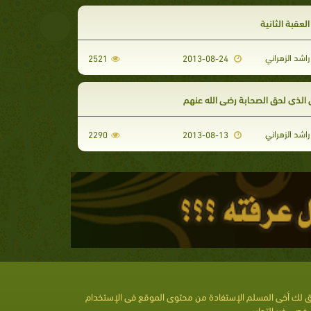
لعقبة الثانية
اشد الزهراني
2521
2013-08-24
 الذي لحق الصحابة رضي الله عنهم
اشد الزهراني
2290
2013-08-13
 لك أخى المسلم الإستفادة من محتوى الموقع فى الإستخدام
خصى غير التجارى