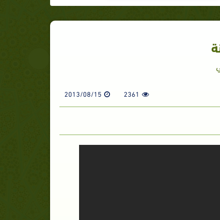
ة
ي
2013/08/15
2361