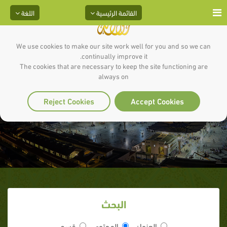
القائمة الرئيسية
اللغة
We use cookies to make our site work well for you and so we can
continually improve it.
The cookies that are necessary to keep the site functioning are
always on
قم فأنذر
Reject Cookies
Accept Cookies
البحث
العنوان
المحتوى
قسم