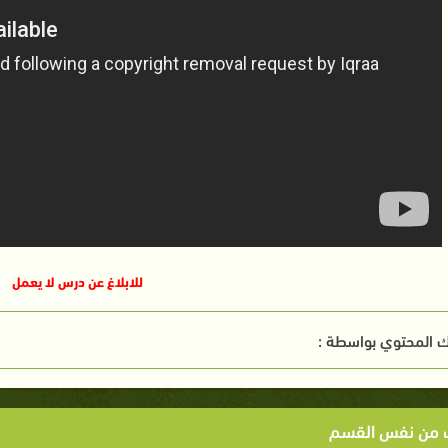
للابلاغ عن درس لا يعمل
 المحتوي بواسطة :
ت من نفس القسم