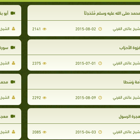
حمد صلى الله عليه وسلم مُتَحَدِثاً
أبو بك
شيخ عائض القرني
الشيخ 
2141
2015-08-02
زوة الأحزاب
سورة
شيخ عائض القرني
الشيخ 
2375
2015-07-01
ُمة وَسَطا
محمد ص
شيخ عائض القرني
الشيخ 
2292
2015-08-09
جرة الرسول
معجزا
شيخ عائض القرني
الشيخ 
2085
2015-04-03