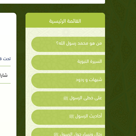
القائمة الرئيسية
من هو محمد رسول الله؟
تحت ق
السيرة النبوية
شارك
شبهات و ردود
على خطى الرسول ﷺ
أحاديث الرسول ﷺ
رجال ونساء حول الرسول ﷺ