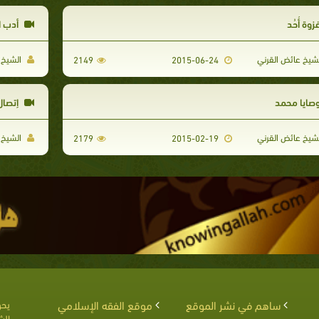
زوة أُحُد
أدب ال
شيخ عائض القرني
الشيخ 
2149
2015-06-24
صايا محمد
إتصال
شيخ عائض القرني
الشيخ 
2179
2015-02-19
ساهم في نشر الموقع
موقع الفقه الإسلامي
يحق
الش