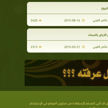
حوار
عائض القرني
2420
2015-08-16
 الارض بالسماء
عائض القرني
2313
2015-03-21
 لك أخى المسلم الإستفادة من محتوى الموقع فى الإستخدام
خصى غير التجارى