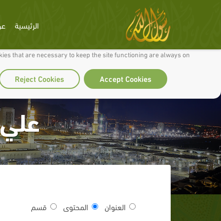
الرئيسية
عن
 to make our site work well for you and so we can continually improve it.
ies that are necessary to keep the site functioning are always on
Reject Cookies
Accept Cookies
علي 
العنوان
المحتوى
قسم