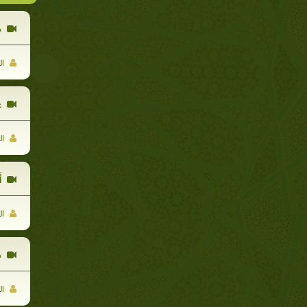
م
ال
غ
ال
أ
ال
ه
ال