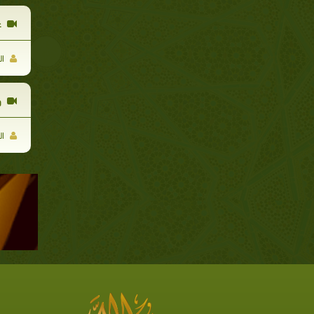
غ
ال
و
ال