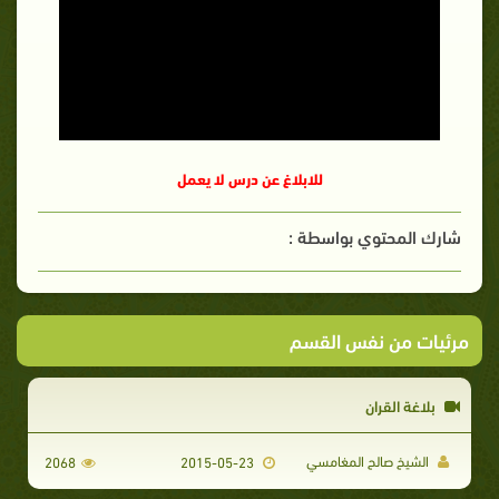
للابلاغ عن درس لا يعمل
شارك المحتوي بواسطة :
مرئيات من نفس القسم
بلاغة القران
الشيخ صالح المغامسي
2068
2015-05-23