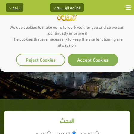
القائمة الرئيسية
اللغة
We use cookies to make our site work well for you and so we can
continually improve it.
The cookies that are necessary to keep the site functioning are
always on
قالت العرب 2
Reject Cookies
Accept Cookies
البحث
العنوان
المحتوى
قسم