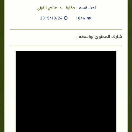
تحت قسم :
حكاية - د. عائض القرني
2015/10/24
1844
شارك المحتوي بواسطة :