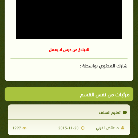
للابلاغ عن درس لا يعمل
شارك المحتوي بواسطة :
مرئيات من نفس القسم
تعليم السلف
د. عائض القرني
1997
2015-11-20