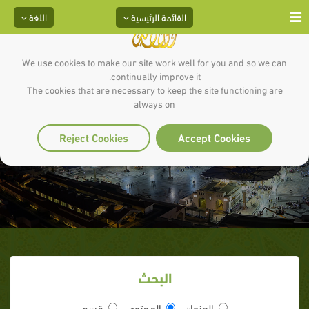
القائمة الرئيسية
اللغة
We use cookies to make our site work well for you and so we can
continually improve it.
The cookies that are necessary to keep the site functioning are
always on
الكرم
Reject Cookies
Accept Cookies
البحث
العنوان
المحتوى
قسم