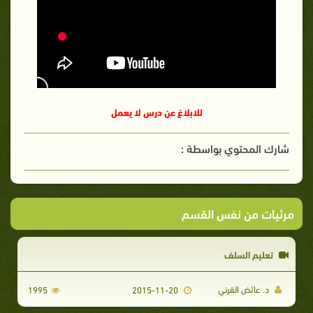
للابلاغ عن درس لا يعمل
شارك المحتوي بواسطة :
مرئيات من نفس القسم
تعليم السلف
د. عائض القرني
1995
2015-11-20