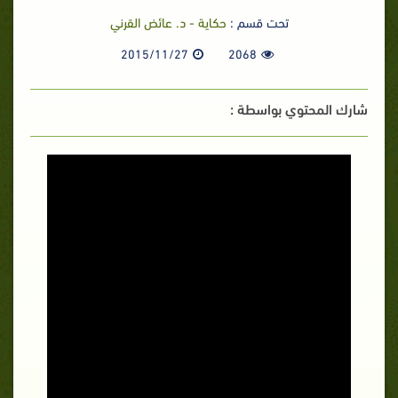
تحت قسم :
حكاية - د. عائض القرني
2015/11/27
2068
شارك المحتوي بواسطة :