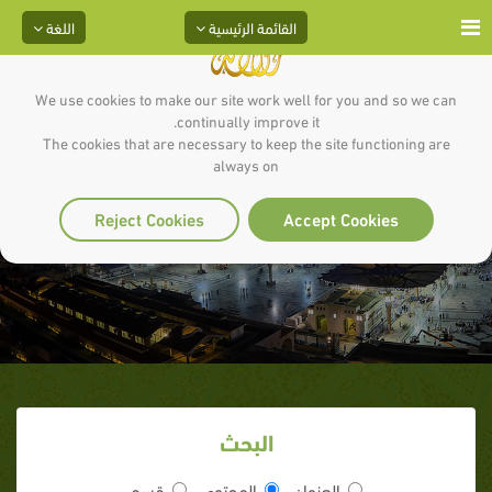
القائمة الرئيسية
اللغة
We use cookies to make our site work well for you and so we can
continually improve it.
The cookies that are necessary to keep the site functioning are
always on
الرحمة
Reject Cookies
Accept Cookies
البحث
العنوان
المحتوى
قسم