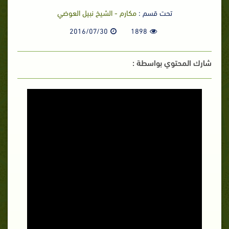
تحت قسم :
مكارم - الشيخ نبيل العوضي
2016/07/30
1898
شارك المحتوي بواسطة :