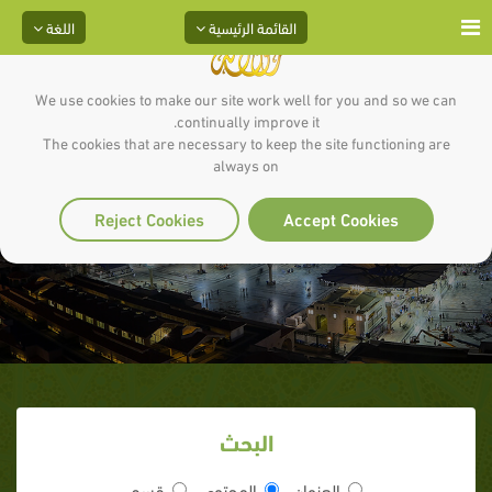
القائمة الرئيسية
اللغة
We use cookies to make our site work well for you and so we can
continually improve it.
The cookies that are necessary to keep the site functioning are
always on
أخلاقك مع الخدم
Reject Cookies
Accept Cookies
البحث
العنوان
المحتوى
قسم