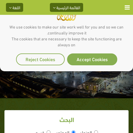
القائمة الرئيسية
اللغة
We use cookies to make our site work well for you and so we can
continually improve it.
The cookies that are necessary to keep the site functioning are
always on
أخلاقنا في مجالسنا
Reject Cookies
Accept Cookies
البحث
العنوان
المحتوى
قسم