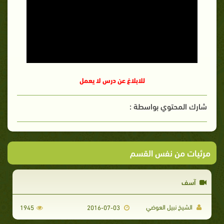
للابلاغ عن درس لا يعمل
شارك المحتوي بواسطة :
مرئيات من نفس القسم
آسف
الشيخ نبيل العوضي
1945
2016-07-03