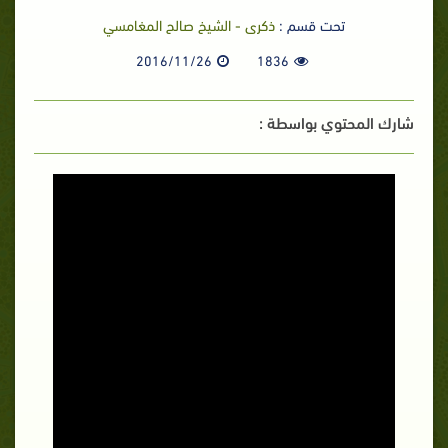
تحت قسم :
ذكرى - الشيخ صالح المغامسي
2016/11/26
1836
شارك المحتوي بواسطة :