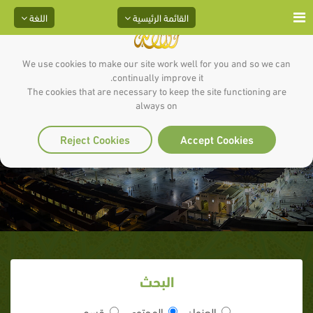
القائمة الرئيسية
اللغة
We use cookies to make our site work well for you and so we can
continually improve it.
The cookies that are necessary to keep the site functioning are
always on
ذكره سبحانه وتعالى
Reject Cookies
Accept Cookies
البحث
العنوان
المحتوى
قسم