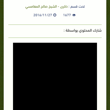
تحت قسم :
ذكرى - الشيخ صالح المغامسي
2016/11/27
1677
شارك المحتوي بواسطة :