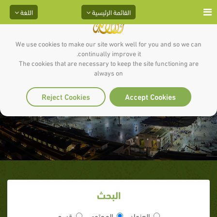
القائمة الرئيسية
اللغة
We use cookies to make our site work well for you and so we can
continually improve it.
The cookies that are necessary to keep the site functioning are
always on
علمه عزوجل
Reject Cookies
Accept Cookies
البحث
العنوان
المحتوى
قسم