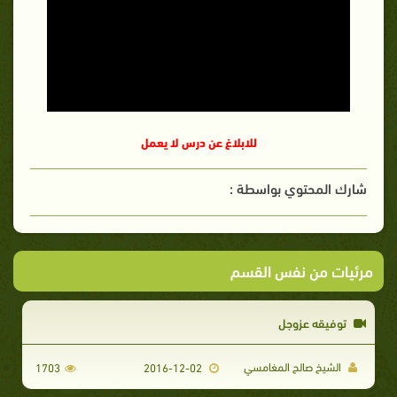
للابلاغ عن درس لا يعمل
شارك المحتوي بواسطة :
مرئيات من نفس القسم
توفيقه عزوجل
الشيخ صالح المغامسي
1703
2016-12-02