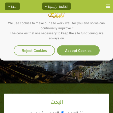
القائمة الرئيسية
اللغة
We use cookies to make our site work well for you and so we can
continually improve it.
The cookies that are necessary to keep the site functioning are
always on
ارحموا المعسرين
Reject Cookies
Accept Cookies
البحث
العنوان
المحتوى
قسم